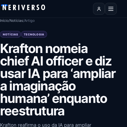
Pular para o conteúdo
Abrir men
Início
/
Notícias
/
Artigo
NOTÍCIAS
TECNOLOGIA
Krafton nomeia
chief AI officer e diz
usar IA para ‘ampliar
a imaginação
humana’ enquanto
reestrutura
Krafton reafirma o uso da IA para ampliar