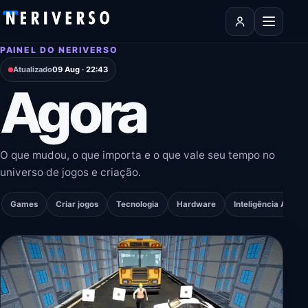
Pular para o conteúdo
Abrir men
PAINEL DO NERIVERSO
Atualizado
09 Aug · 22:43
Agora
O que mudou, o que importa e o que vale seu tempo no
universo de jogos e criação.
Games
Criar jogos
Tecnologia
Hardware
Inteligência Artifici