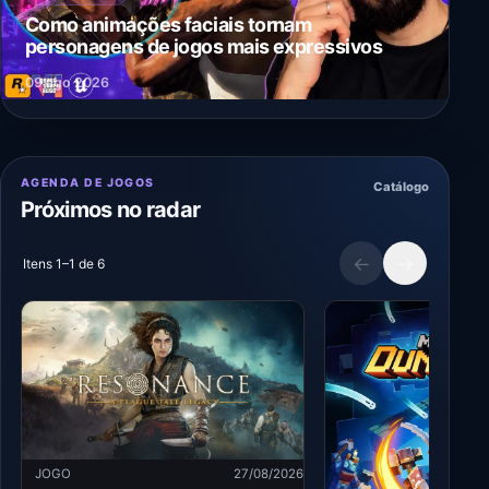
Como animações faciais tornam
personagens de jogos mais expressivos
09 ago 2026
AGENDA DE JOGOS
Catálogo
Próximos no radar
←
→
Itens 1–1 de 6
JOGO
27/08/2026