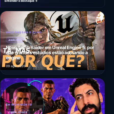
Entender o destaque →
VALE PASSAR O OLHO
ANÁLISES
Novo Tomb Raider em Unreal Engine 5: por
que grandes estúdios estão adotando a
engine
09 ago 2026
EM MOVIMENTO
CRIAR JOGOS