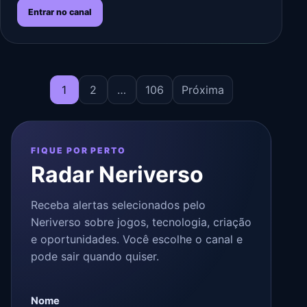
Entrar no canal
Paginação de posts
1
2
…
106
Próxima
FIQUE POR PERTO
Radar Neriverso
Receba alertas selecionados pelo
Neriverso sobre jogos, tecnologia, criação
e oportunidades. Você escolhe o canal e
pode sair quando quiser.
Site da empresa
Nome