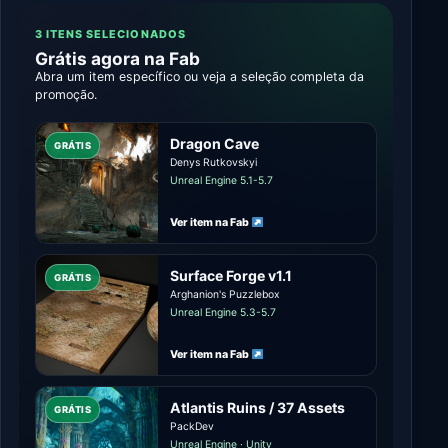
3 ITENS SELECIONADOS
Grátis agora na Fab
Abra um item específico ou veja a seleção completa da
promoção.
Dragon Cave
GRÁTIS
Denys Rutkovskyi
Unreal Engine 5.1-5.7
Ver item na Fab
Surface Forge v1.1
GRÁTIS
Arghanion's Puzzlebox
Unreal Engine 5.3-5.7
Ver item na Fab
Atlantis Ruins / 37 Assets
GRÁTIS
PackDev
Unreal Engine · Unity