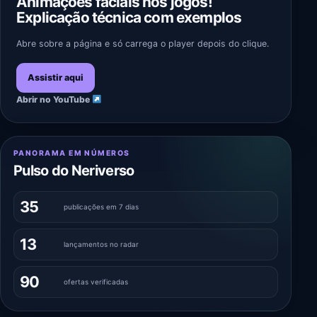
Animações faciais nos jogos!
Explicação técnica com exemplos
Abre sobre a página e só carrega o player depois do clique.
Assistir aqui
Abrir no YouTube
PANORAMA EM NÚMEROS
Pulso do Neriverso
35
publicações em 7 dias
13
lançamentos no radar
90
ofertas verificadas