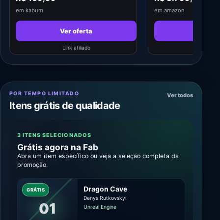
em kabum
em amazon
Ver oferta
Ver of
Link afiliado
Link afil
POR TEMPO LIMITADO
Ver todos
Itens grátis de qualidade
3 ITENS SELECIONADOS
Grátis agora na Fab
Abra um item específico ou veja a seleção completa da
promoção.
Dragon Cave
GRÁTIS
Denys Rutkovskyi
01
Unreal Engine