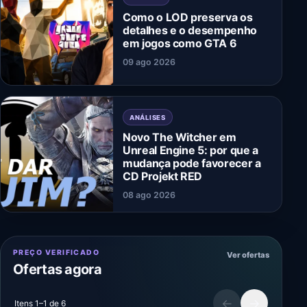
Como o LOD preserva os
detalhes e o desempenho
em jogos como GTA 6
09 ago 2026
ANÁLISES
Novo The Witcher em
Unreal Engine 5: por que a
mudança pode favorecer a
CD Projekt RED
08 ago 2026
PREÇO VERIFICADO
Ver ofertas
Ofertas agora
←
→
Itens 1–1 de 6