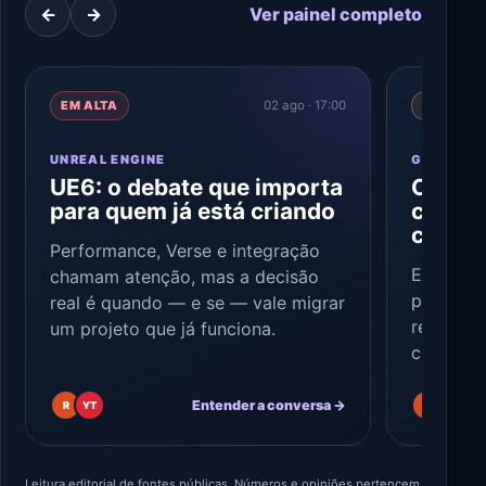
←
→
Ver painel completo
EM ALTA
02 ago · 17:00
CRESCEN
UNREAL ENGINE
GAME DE
UE6: o debate que importa
Começ
para quem já está criando
consel
contin
Performance, Verse e integração
Escolha 
chamam atenção, mas a decisão
pequeno 
real é quando — e se — vale migrar
reforça 
um projeto que já funciona.
curto dá
Entender a conversa →
R
YT
R
Leitura editorial de fontes públicas. Números e opiniões pertencem