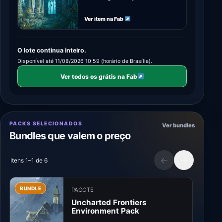
Ver item na Fab
O lote continua inteiro.
Disponível até 11/08/2026 10:59 (horário de Brasília).
Ver todos os grátis na Fab
PACKS SELECIONADOS
Ver bundles
Bundles que valem o preço
←
→
Itens 1–1 de 6
BUNDLE
BU
PACOTE
Uncharted Frontiers
Environment Pack