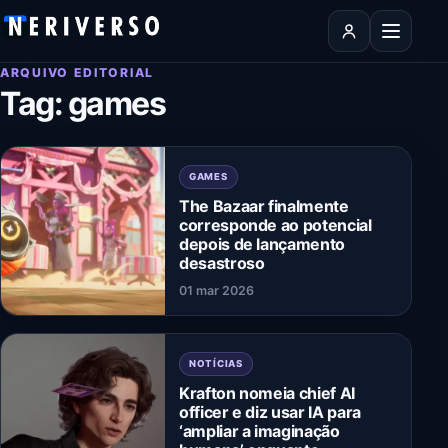
Pular para o conteúdo
Abrir men
ARQUIVO EDITORIAL
Tag:
games
GAMES
The Bazaar finalmente
corresponde ao potencial
depois de lançamento
desastroso
01 mar 2026
NOTÍCIAS
Krafton nomeia chief AI
officer e diz usar IA para
‘ampliar a imaginação