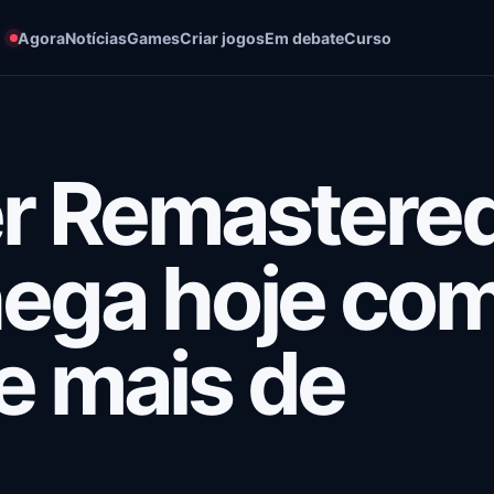
Agora
Notícias
Games
Criar jogos
Em debate
Curso
er Remastere
hega hoje co
e mais de