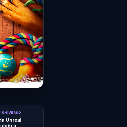
U UNIVERSO
a Unreal
e com o