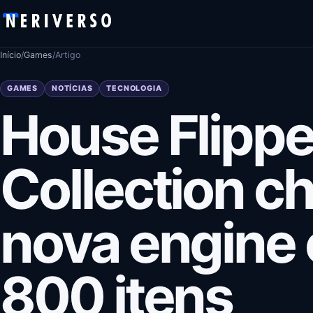
Pular para o conteúdo
Início
/
Games
/
Artigo
GAMES
NOTÍCIAS
TECNOLOGIA
House Flipp
Collection c
nova engine 
800 itens