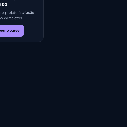
rso
ro projeto à criação
s completos.
cer o curso