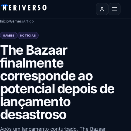
Pular para o conteúdo
Abrir men
Início
/
Games
/
Artigo
GAMES
NOTÍCIAS
The Bazaar
finalmente
corresponde ao
potencial depois de
lançamento
desastroso
Após um lançamento conturbado, The Bazaar