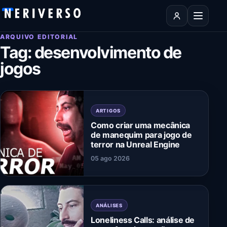
Pular para o conteúdo
Abrir men
ARQUIVO EDITORIAL
Tag:
desenvolvimento de
jogos
ARTIGOS
Como criar uma mecânica
de manequim para jogo de
terror na Unreal Engine
05 ago 2026
ANÁLISES
Loneliness Calls: análise de