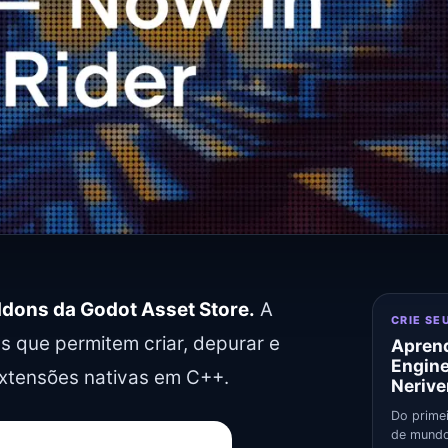
ddons da Godot Asset Store.
A
CRIE SE
es que permitem criar, depurar e
Aprend
Engin
extensões nativas em C++.
Nerive
Do primei
de mundo