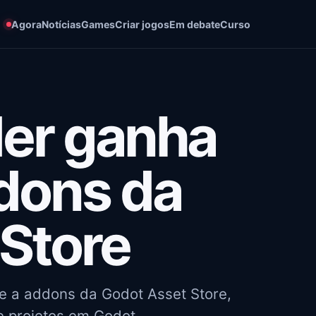
Agora
Notícias
Games
Criar jogos
Em debate
Curso
der ganha
dons da
Store
te a addons da Godot Asset Store,
e projetos em Godot.