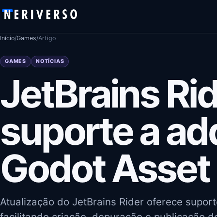
Pular para o conteúdo
Início
/
Games
/
Artigo
GAMES
NOTÍCIAS
JetBrains Ri
suporte a ad
Godot Asset 
Atualização do JetBrains Rider oferece supor
facilitando criação, depuração e publicação d