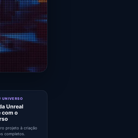
U UNIVERSO
a Unreal
e com o
rso
ro projeto à criação
s completos.