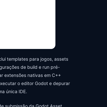
clui templates para jogos, assets
igurações de build e run pré-
ar extensões nativas em C++
executar o editor Godot e depurar
ma única IDE.
de submissão da Godot Asset