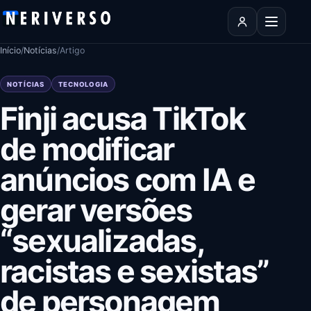
Pular para o conteúdo
Abrir men
Início
/
Notícias
/
Artigo
NOTÍCIAS
TECNOLOGIA
Finji acusa TikTok
de modificar
anúncios com IA e
gerar versões
“sexualizadas,
racistas e sexistas”
de personagem