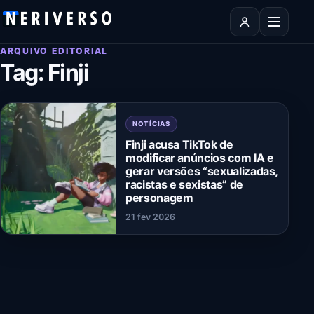
Pular para o conteúdo
Abrir men
ARQUIVO EDITORIAL
Tag:
Finji
NOTÍCIAS
Finji acusa TikTok de
modificar anúncios com IA e
gerar versões “sexualizadas,
racistas e sexistas” de
personagem
21 fev 2026