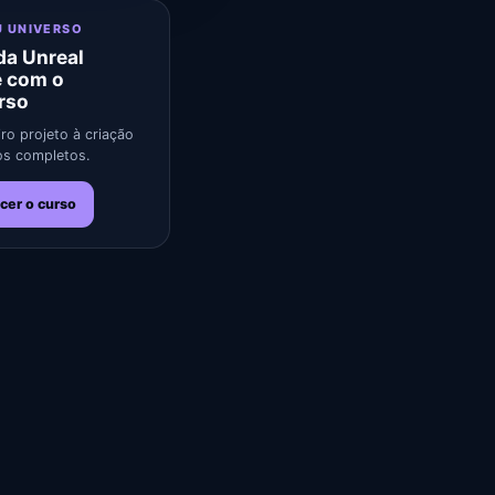
U UNIVERSO
a Unreal
e com o
rso
ro projeto à criação
s completos.
cer o curso