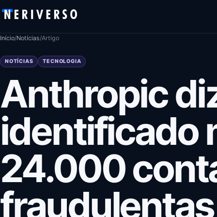
Pular para o conteúdo
Início
/
Notícias
/
Artigo
NOTÍCIAS
TECNOLOGIA
Anthropic diz
identificado
24.000 cont
fraudulentas