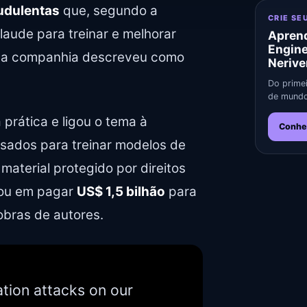
audulentas
que, segundo a
CRIE SE
aude para treinar e melhorar
Aprend
Engin
e a companhia descreveu como
Nerive
Do primei
de mundo
prática e ligou o tema à
Conhe
sados para treinar modelos de
material protegido por direitos
dou em pagar
US$ 1,5 bilhão
para
obras de autores.
lation attacks on our