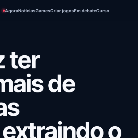
Agora
Notícias
Games
Criar jogos
Em debate
Curso
 ter
 mais de
as
 extraindo o