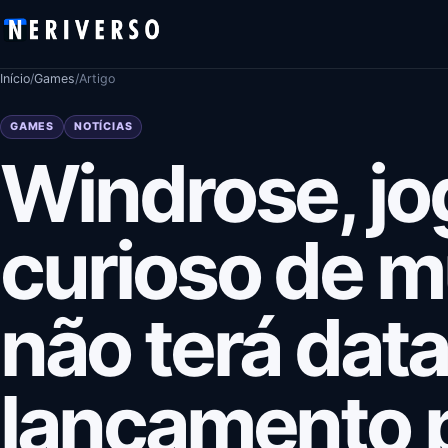
Pular para o conteúdo
Início
/
Games
/
Artigo
GAMES
NOTÍCIAS
Windrose, jo
curioso de m
não terá data
lançamento 