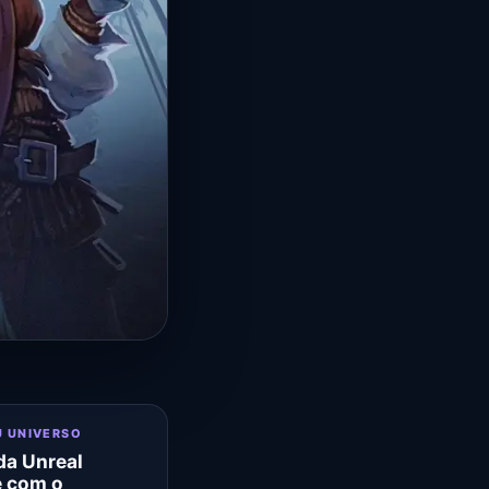
U UNIVERSO
a Unreal
e com o