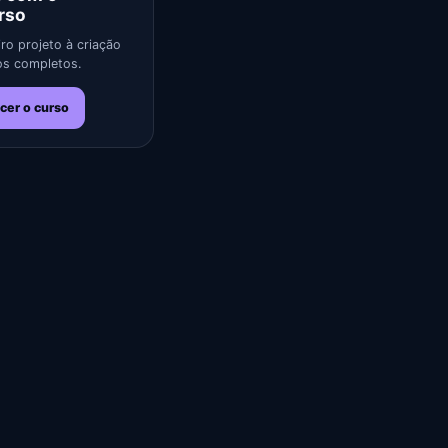
rso
ro projeto à criação
s completos.
cer o curso