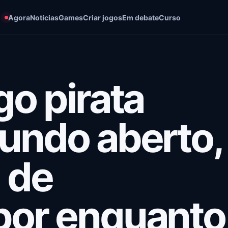
Agora
Notícias
Games
Criar jogos
Em debate
Curso
go pirata
undo aberto,
 de
por enquanto