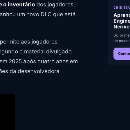
 o inventário
dos jogadores,
CRIE SE
anhou um novo DLC que está
Aprend
Engin
Nerive
Do primei
, permite aos jogadores
de mundo
egundo o material divulgado
Conhe
e em 2025 após quatro anos em
ções da desenvolvedora