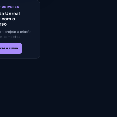
U UNIVERSO
a Unreal
e com o
rso
ro projeto à criação
s completos.
cer o curso