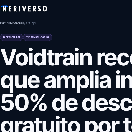
Pular para o conteúdo
Início
/
Notícias
/
Artigo
NOTÍCIAS
TECNOLOGIA
Voidtrain re
que amplia in
50% de desc
gratuito por