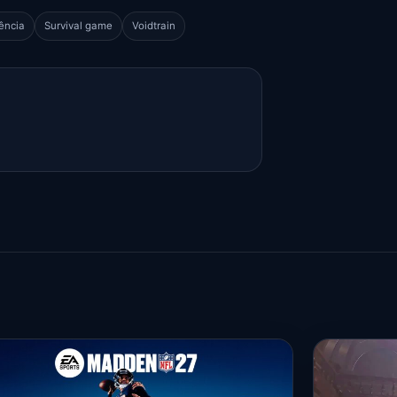
ência
Survival game
Voidtrain