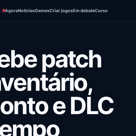
Agora
Notícias
Games
Criar jogos
Em debate
Curso
cebe patch
ventário,
onto e DLC
 tempo