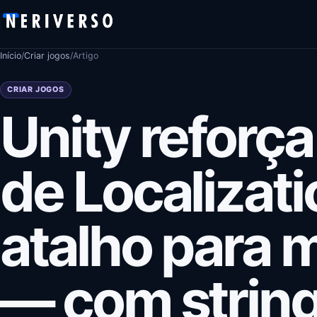
Pular para o conteúdo
Início
/
Criar jogos
/
Artigo
CRIAR JOGOS
Unity reforça
de Localizat
atalho para 
— com string