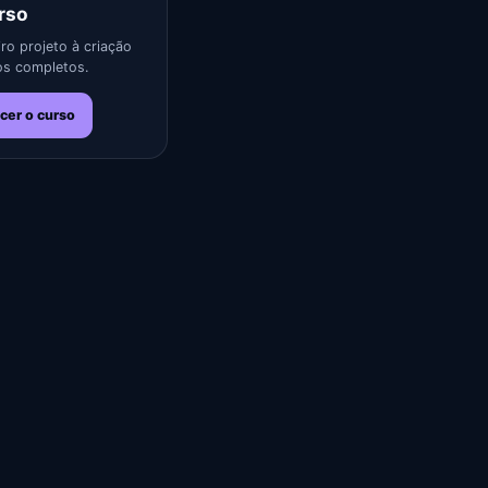
rso
ro projeto à criação
s completos.
cer o curso