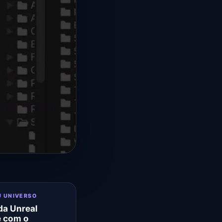
U UNIVERSO
a Unreal
e com o