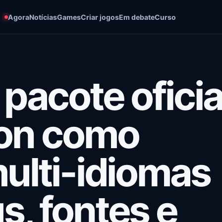
Agora
Notícias
Games
Criar jogos
Em debate
Curso
 pacote oficia
ion como
multi-idiomas
s, fontes e