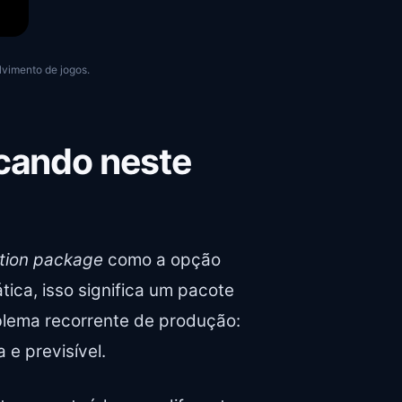
lvimento de jogos.
acando neste
ation package
como a opção
ática, isso significa um pacote
blema recorrente de produção:
 e previsível.