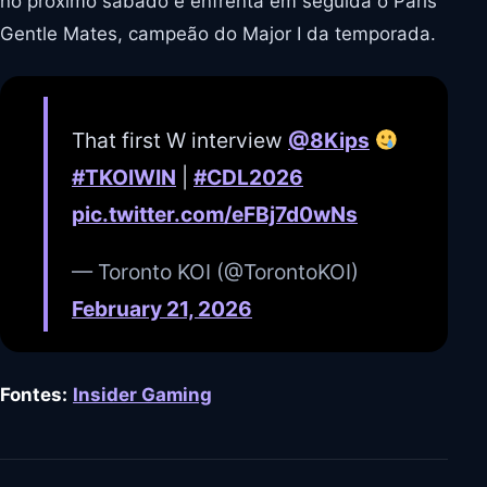
no próximo sábado e enfrenta em seguida o Paris
Gentle Mates, campeão do Major I da temporada.
That first W interview
@8Kips
#TKOIWIN
|
#CDL2026
pic.twitter.com/eFBj7d0wNs
— Toronto KOI (@TorontoKOI)
February 21, 2026
Fontes:
Insider Gaming