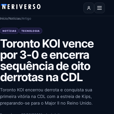
Pular para o conteúdo
Abrir men
Início
/
Notícias
/
Artigo
NOTÍCIAS
TECNOLOGIA
Toronto KOI vence
por 3-0 e encerra
sequência de oito
derrotas na CDL
Toronto KOI encerrou derrota e conquista sua
primeira vitória na CDL com a estreia de Kips,
preparando-se para o Major II no Reino Unido.