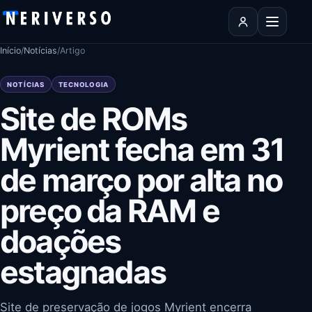
Pular para o conteúdo
Abrir men
Início
/
Notícias
/
Artigo
NOTÍCIAS
TECNOLOGIA
Site de ROMs
Myrient fecha em 31
de março por alta no
preço da RAM e
doações
estagnadas
Site de preservação de jogos Myrient encerra