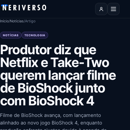
Pular para o conteúdo
Abrir men
Início
/
Notícias
/
Artigo
NOTÍCIAS
TECNOLOGIA
Produtor diz que
Netflix e Take-Two
querem lançar filme
de BioShock junto
com BioShock 4
Filme de BioShock avança, com lançamento
alinhado ao novo jogo BioShock 4, enquanto