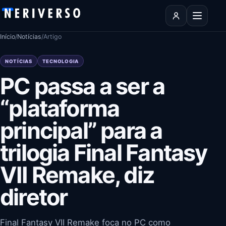
Pular para o conteúdo
Abrir men
Início
/
Notícias
/
Artigo
NOTÍCIAS
TECNOLOGIA
PC passa a ser a
“plataforma
principal” para a
trilogia Final Fantasy
VII Remake, diz
diretor
Final Fantasy VII Remake foca no PC como