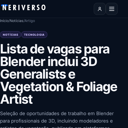
Pular para o conteúdo
Abrir men
Início
/
Notícias
/
Artigo
NOTÍCIAS
TECNOLOGIA
Lista de vagas para
Blender inclui 3D
Generalists e
Vegetation & Foliage
Artist
Seleção de oportunidades de trabalho em Blender
para profissionais de 3D, incluindo modeladores e