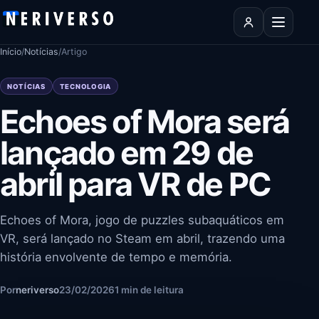
Pular para o conteúdo
Abrir men
Início
/
Notícias
/
Artigo
NOTÍCIAS
TECNOLOGIA
Echoes of Mora será
lançado em 29 de
abril para VR de PC
Echoes of Mora, jogo de puzzles subaquáticos em
VR, será lançado no Steam em abril, trazendo uma
história envolvente de tempo e memória.
Por
neriverso
23/02/2026
1 min de leitura