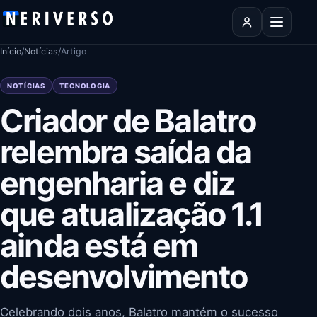
Pular para o conteúdo
Abrir men
Início
/
Notícias
/
Artigo
NOTÍCIAS
TECNOLOGIA
Criador de Balatro
relembra saída da
engenharia e diz
que atualização 1.1
ainda está em
desenvolvimento
Celebrando dois anos, Balatro mantém o sucesso