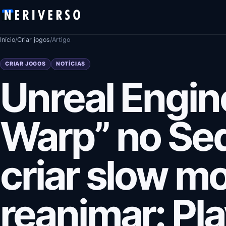
Pular para o conteúdo
Início
/
Criar jogos
/
Artigo
CRIAR JOGOS
NOTÍCIAS
Unreal Engin
Warp” no Se
criar slow m
reanimar: Pl