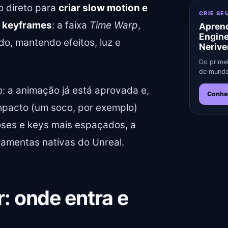
o direto para
criar slow motion e
CRIE SE
s keyframes
: a faixa
Time Warp
,
Aprend
Engin
o, mantendo efeitos, luz e
Nerive
Do primei
de mundo
 a animação já está aprovada e,
Conhe
mpacto (um soco, por exemplo)
oses e keys mais espaçados, a
ramentas nativas do Unreal.
 onde entra e