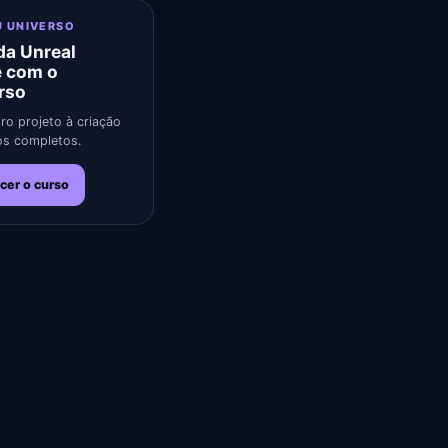
U UNIVERSO
a Unreal
e com o
rso
ro projeto à criação
s completos.
cer o curso