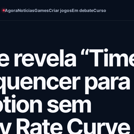
Agora
Notícias
Games
Criar jogos
Em debate
Curso
e revela “Tim
quencer para
otion sem
ay Rate Curve