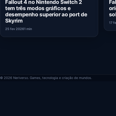
Fallout 4 no Nintendo Switch 2
Fa
tem três modos gráficos e
or
desempenho superior ao port de
so
Skyrim
17 f
25 fev 2026
1 min
© 2026 Neriverso. Games, tecnologia e criação de mundos.