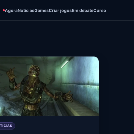
Agora
Notícias
Games
Criar jogos
Em debate
Curso
TÍCIAS