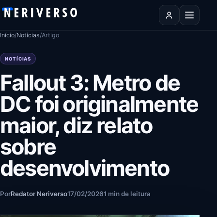
Pular para o conteúdo
Abrir men
Início
/
Notícias
/
Artigo
NOTÍCIAS
Fallout 3: Metro de
DC foi originalmente
maior, diz relato
sobre
desenvolvimento
Por
Redator Neriverso
17/02/2026
1 min de leitura