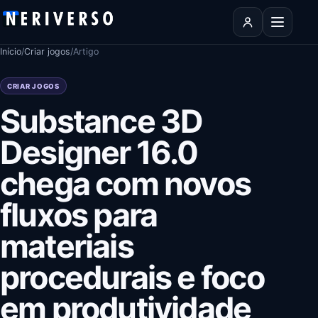
Pular para o conteúdo
Abrir men
Início
/
Criar jogos
/
Artigo
CRIAR JOGOS
Substance 3D
Designer 16.0
chega com novos
fluxos para
materiais
procedurais e foco
em produtividade