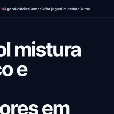
Agora
Notícias
Games
Criar jogos
Em debate
Curso
l mistura
o e
ores em