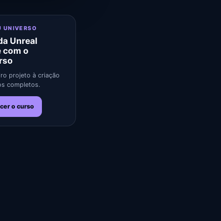
U UNIVERSO
a Unreal
e com o
rso
ro projeto à criação
s completos.
cer o curso