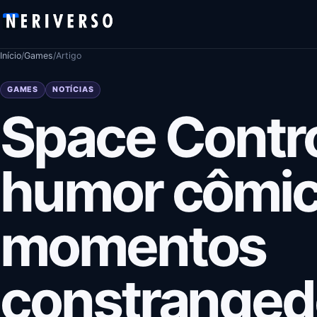
Pular para o conteúdo
Início
/
Games
/
Artigo
GAMES
NOTÍCIAS
Space Contro
humor cômic
momentos
constranged