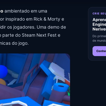
co
ambientado em uma
CRIE SE
r inspirado em Rick & Morty e
Aprend
Engin
idir os jogadores. Uma demo de
Nerive
 parte do Steam Next Fest e
Do primei
de mundo
icas do jogo.
Conhe