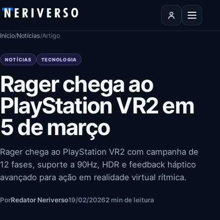
Pular para o conteúdo
Abrir men
Início
/
Notícias
/
Artigo
NOTÍCIAS
TECNOLOGIA
Rager chega ao
PlayStation VR2 em
5 de março
Rager chega ao PlayStation VR2 com campanha de
12 fases, suporte a 90Hz, HDR e feedback háptico
avançado para ação em realidade virtual rítmica.
Por
Redator Neriverso
19/02/2026
2 min de leitura