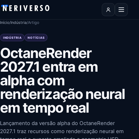
Pular para o conteúdo
Abrir men
Início
/
Indústria
/
Artigo
INDÚSTRIA
NOTÍCIAS
OctaneRender
2027.1 entra em
alpha com
renderização neural
em tempo real
Lançamento da versão alpha do OctaneRender
2027.1 traz recursos como renderização neural em