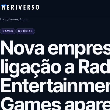
Pular para o conteúdo
Início
/
Games
/
Artigo
GAMES
NOTÍCIAS
Nova empre
ligação a Rad
Entertainme
Games apare