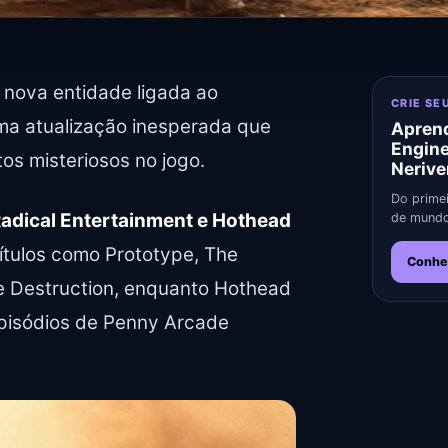
nova entidade ligada ao
CRIE SE
ma atualização inesperada que
Aprend
Engin
tos misteriosos no jogo.
Nerive
Do primei
Radical Entertainment e Hothead
de mundo
títulos como Prototype, The
Conhe
te Destruction, enquanto Hothead
episódios de Penny Arcade