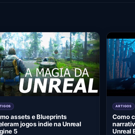
TIGOS
ARTIGOS
mo assets e Blueprints
Como c
eleram jogos indie na Unreal
narrati
gine 5
Unreal 