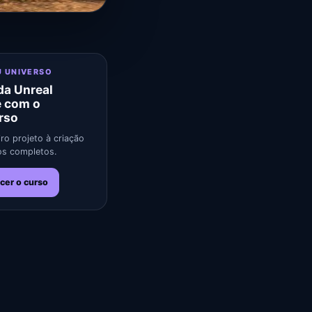
U UNIVERSO
a Unreal
e com o
rso
ro projeto à criação
s completos.
cer o curso