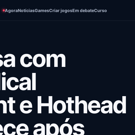
Agora
Notícias
Games
Criar jogos
Em debate
Curso
sa com
ical
nt e Hothead
ce após