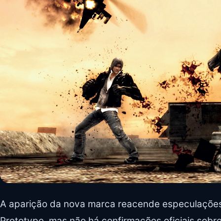
A aparição da nova marca reacende especulações
Prototype, mas não há confirmações oficiais sobr