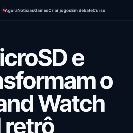
Agora
Notícias
Games
Criar jogos
Em debate
Curso
croSD e
nsformam o
and Watch
retrô