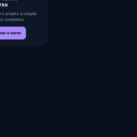
rso
ro projeto à criação
s completos.
cer o curso