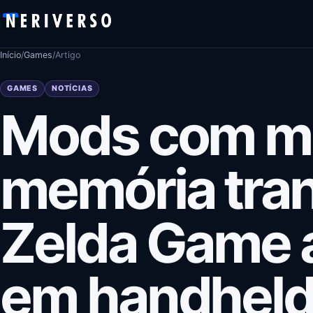
Pular para o conteúdo
Início
/
Games
/
Artigo
GAMES
NOTÍCIAS
Mods com mi
memória tra
Zelda Game 
em handheld 