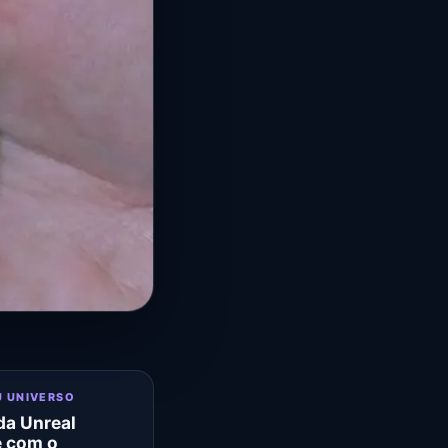
U UNIVERSO
a Unreal
e com o