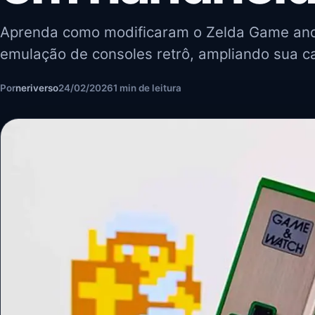
Aprenda como modificaram o Zelda Game and
emulação de consoles retrô, ampliando sua ca
Por
neriverso
24/02/2026
1 min de leitura