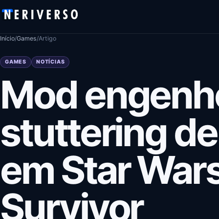
Pular para o conteúdo
Início
/
Games
/
Artigo
GAMES
NOTÍCIAS
Mod engenh
stuttering d
em Star Wars
Survivor