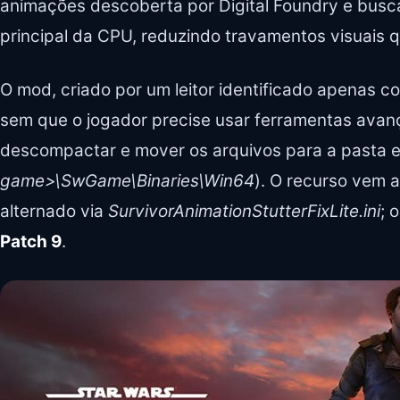
animações descoberta por Digital Foundry e busca
principal da CPU, reduzindo travamentos visuais q
O mod, criado por um leitor identificado apenas co
sem que o jogador precise usar ferramentas avanç
descompactar e mover os arquivos para a pasta e
game>\SwGame\Binaries\Win64
). O recurso vem 
alternado via
SurvivorAnimationStutterFixLite.ini
; 
Patch 9
.