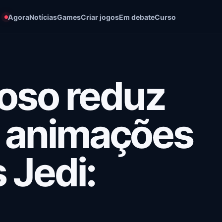
Agora
Notícias
Games
Criar jogos
Em debate
Curso
oso reduz
e animações
 Jedi: