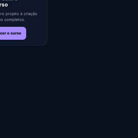
rso
ro projeto à criação
s completos.
cer o curso