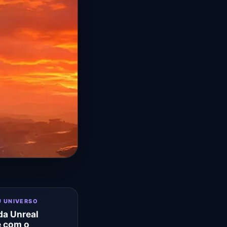
U UNIVERSO
a Unreal
e com o