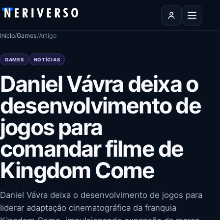
Pular para o conteúdo
Abrir men
Início
/
Games
/
Artigo
GAMES
NOTÍCIAS
Daniel Vávra deixa o
desenvolvimento de
jogos para
comandar filme de
Kingdom Come
Daniel Vávra deixa o desenvolvimento de jogos para
liderar adaptação cinematográfica da franquia