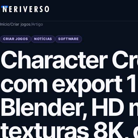
Pular para o conteúdo
Início
/
Criar jogos
/
Artigo
CRIAR JOGOS
NOTÍCIAS
SOFTWARE
Character Cr
com export 1
Blender, HD 
texturas 8K, 