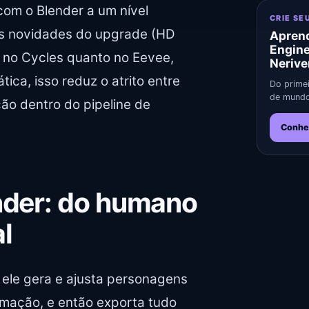
com o Blender a um nível
CRIE SE
 às novidades do upgrade (HD
Aprend
Engin
o no Cycles quanto no Eevee,
Nerive
tica, isso reduz o atrito entre
Do primei
de mundo
ção dentro do pipeline de
Conhe
ender: do humano
l
 ele gera e ajusta personagens
imação, e então exporta tudo