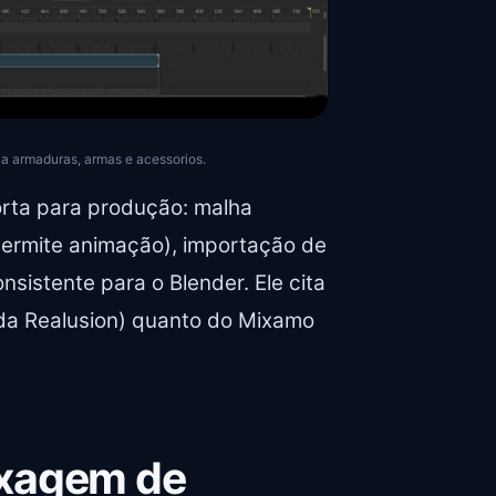
iza armaduras, armas e acessorios.
orta para produção: malha
permite animação), importação de
sistente para o Blender. Ele cita
 da Realusion) quanto do Mixamo
ixagem de