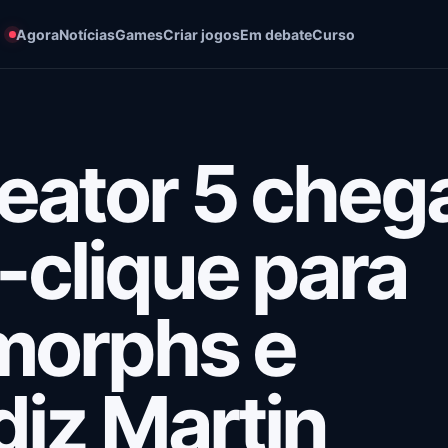
Agora
Notícias
Games
Criar jogos
Em debate
Curso
eator 5 cheg
-clique para
morphs e
diz Martin