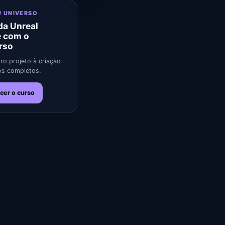
U UNIVERSO
a Unreal
e com o
rso
ro projeto à criação
s completos.
cer o curso