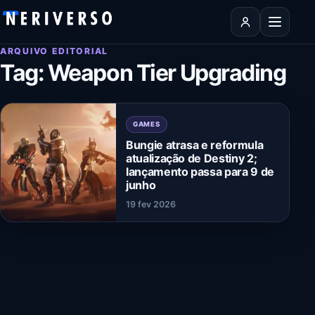
Pular para o conteúdo
Abrir men
ARQUIVO EDITORIAL
Tag:
Weapon Tier Upgrading
GAMES
Bungie atrasa e reformula
atualização de Destiny 2;
lançamento passa para 9 de
junho
19 fev 2026