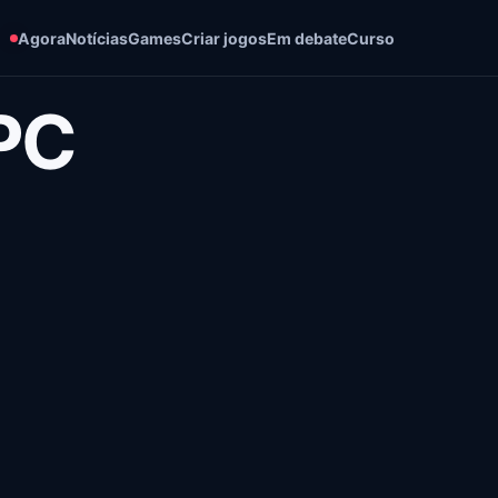
Agora
Notícias
Games
Criar jogos
Em debate
Curso
PC