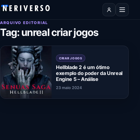
Pular para o conteúdo
Abrir men
ARQUIVO EDITORIAL
Tag:
unreal criar jogos
CRIAR JOGOS
Hellblade 2 é um ótimo
exemplo do poder da Unreal
Engine 5 – Análise
23 maio 2024