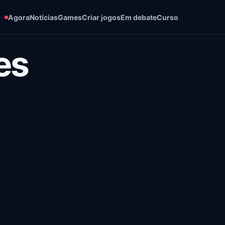
Agora
Notícias
Games
Criar jogos
Em debate
Curso
es