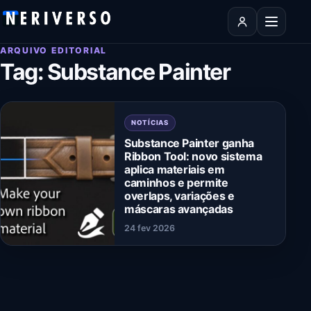
Pular para o conteúdo
Abrir men
ARQUIVO EDITORIAL
Tag:
Substance Painter
NOTÍCIAS
Substance Painter ganha
Ribbon Tool: novo sistema
aplica materiais em
caminhos e permite
overlaps, variações e
máscaras avançadas
24 fev 2026