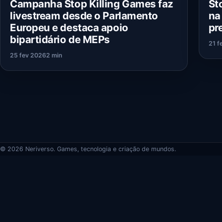
Campanha Stop Killing Games faz
St
livestream desde o Parlamento
na
Europeu e destaca apoio
pr
bipartidário de MEPs
21 f
25 fev 2026
2 min
© 2026 Neriverso. Games, tecnologia e criação de mundos.