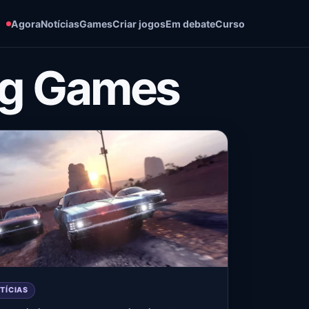
Agora
Notícias
Games
Criar jogos
Em debate
Curso
ing Games
TÍCIAS