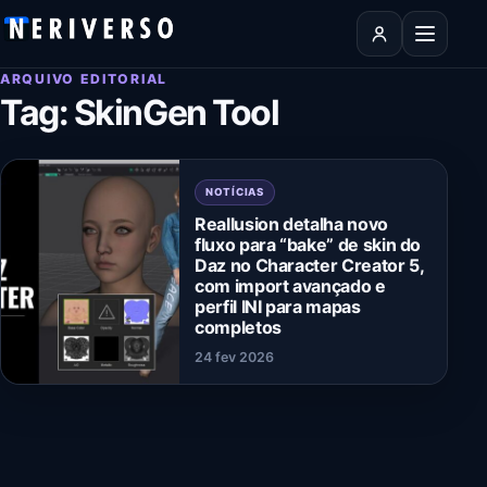
Pular para o conteúdo
Abrir men
ARQUIVO EDITORIAL
Tag:
SkinGen Tool
NOTÍCIAS
Reallusion detalha novo
fluxo para “bake” de skin do
Daz no Character Creator 5,
com import avançado e
perfil INI para mapas
completos
24 fev 2026