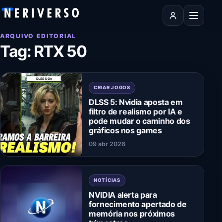
Pular para o conteúdo
Abrir men
ARQUIVO EDITORIAL
Tag:
RTX 50
CRIAR JOGOS
DLSS 5: Nvidia aposta em
filtro de realismo por IA e
pode mudar o caminho dos
gráficos nos games
09 abr 2026
NOTÍCIAS
NVIDIA alerta para
fornecimento apertado de
memória nos próximos