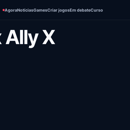
Agora
Notícias
Games
Criar jogos
Em debate
Curso
Ally X