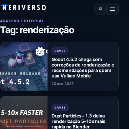
Pular para o conteúdo
Abrir men
ARQUIVO EDITORIAL
Tag:
renderização
GAMES
Godot 4.5.2 chega com
correções de renderização e
recomendações para quem
usa Vulkan Mobile
20 mar 2026
GAMES
Dust Particles+ 1.3 deixa
renderização 5–10x mais
rápida no Blender