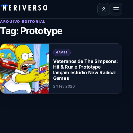
Pular para o conteúdo
Abrir men
ARQUIVO EDITORIAL
Tag:
Prototype
GAMES
Veteranos de The Simpsons:
Hit & Run e Prototype
lançam estúdio New Radical
Games
24 fev 2026