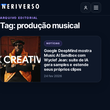
Pular para o conteúdo
Abrir men
ARQUIVO EDITORIAL
Tag:
produção musical
NOTÍCIAS
Google DeepMind mostra
Music AI Sandbox com
Wyclef Jean: suite de IA
gera samples e estende
seus próprios clipes
24 fev 2026