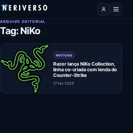
Pular para o conteúdo
Abrir men
ARQUIVO EDITORIAL
Tag:
NiKo
NOTÍCIAS
Razer lança NiKo Collection,
linha co-criada com lenda do
Counter-Strike
17 fev 2026