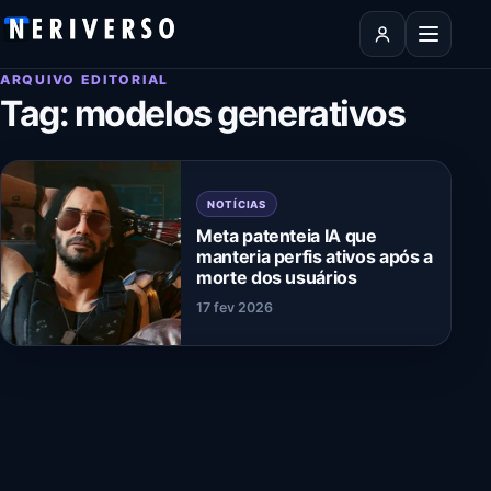
Pular para o conteúdo
Abrir men
ARQUIVO EDITORIAL
Tag:
modelos generativos
NOTÍCIAS
Meta patenteia IA que
manteria perfis ativos após a
morte dos usuários
17 fev 2026