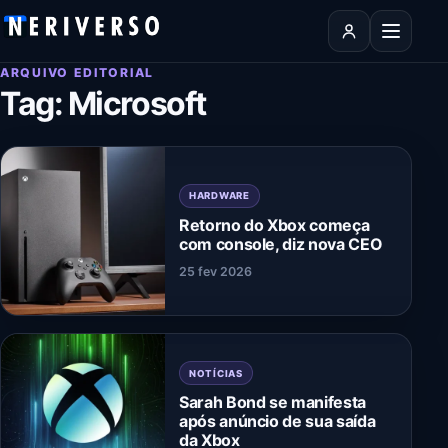
Pular para o conteúdo
Abrir men
ARQUIVO EDITORIAL
Tag:
Microsoft
HARDWARE
Retorno do Xbox começa
com console, diz nova CEO
25 fev 2026
NOTÍCIAS
Sarah Bond se manifesta
após anúncio de sua saída
da Xbox