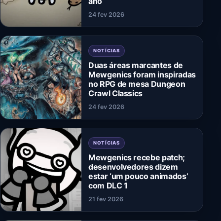
ano
24 fev 2026
NOTÍCIAS
Duas áreas marcantes de
Mewgenics foram inspiradas
no RPG de mesa Dungeon
Crawl Classics
24 fev 2026
NOTÍCIAS
Mewgenics recebe patch;
desenvolvedores dizem
estar ‘um pouco animados’
com DLC 1
21 fev 2026