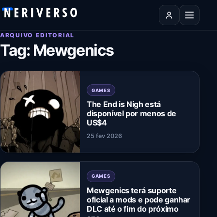
Pular para o conteúdo
Abrir men
ARQUIVO EDITORIAL
Tag:
Mewgenics
GAMES
The End is Nigh está
disponível por menos de
US$4
25 fev 2026
GAMES
Mewgenics terá suporte
oficial a mods e pode ganhar
DLC até o fim do próximo