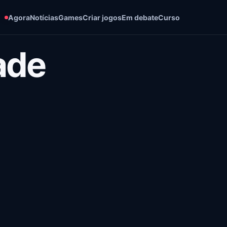
Agora
Notícias
Games
Criar jogos
Em debate
Curso
ade