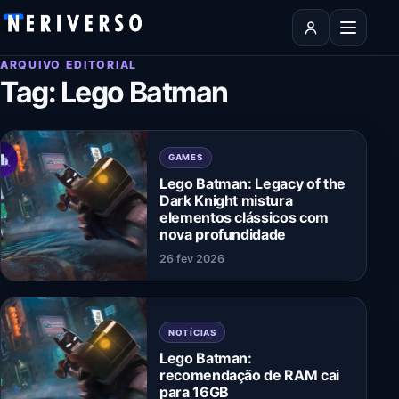
Pular para o conteúdo
Abrir men
ARQUIVO EDITORIAL
Tag:
Lego Batman
GAMES
Lego Batman: Legacy of the
Dark Knight mistura
elementos clássicos com
nova profundidade
26 fev 2026
NOTÍCIAS
Lego Batman:
recomendação de RAM cai
para 16GB